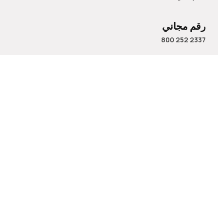
رقم مجاني
800 252 2337
الاسم
البريد الإلكتروني
رقم الهاتف