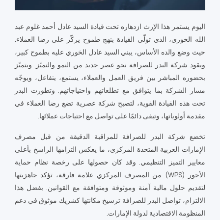
اليوم يستمر هذا الإرث ازدهاره تحت قيادة السيد عادل أحمد غلوم عبد
الله الخوري، الذي تولّى القيادة بنهج طموح يركّز على رضا العملاء.
حيث وضع والده الأساس، يبني السيد عادل الخوري عليه بطموح كبير،
ويقود شركة البدر للصرافة نحو عصر جديد من النمو والتميّز. ويتميّز
بحضوره المباشر بين فريق العمل والعملاء، يستمع، يتفاعل، ويوجّه
مسار الشركة بما يتوافق مع تطلعاتهم واحتياجاتهم. وتطورت البدر
تحت هذه القيادة القوية، لتصبح شركة عصرية تضع رضا العملاء في
مقدمة أولوياتها، وتبقى دائمًا على تواصل مع احتياجات عملائها.
تخضع شركة البدر للصرافة للمراقبة الدقيقة من قبل مصرف
الإمارات العربية المتحدة المركزي، ما يعكس التزامها الراسخ بأعلى
معايير التميز التنظيمي. وقد كان حصولها على رخصة نظام حماية
الأجور (WPS) من المصرف المركزي علامة فارقة، تؤكد جاهزيتها
لتقديم حلول مالية آمنة وموثوقة ومتوافقة مع القوانين. بفضل هذا
الالتزام، تواصل البدر للصرافة ترسيخ مكانتها كشريك موثوق في دعم
المنظومة الاقتصادية لدولة الإمارات.