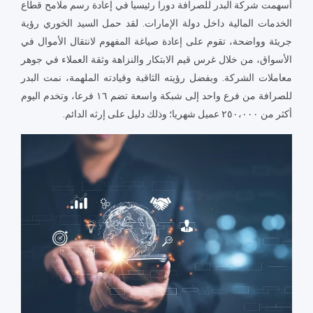
أسهمت شركة البدر للصرافة دورا رئيسيا في إعادة رسم ملامح قطاع
الخدمات المالية داخل دولة الإمارات. لقد حمل السيد الخوري رؤية
جريئة وواضحة، تقوم على إعادة صياغة المفهوم لانتقال الأموال في
الأسواق، من خلال غرس قيم الابتكار والنزاهة وثقة العملاء في جوهر
معاملات الشركة. وبفضل رؤيته الثاقبة وقيادته الملهمة، نمت البدر
للصرافة من فرع واحد إلى شبكة واسعة تضم ١٦ فرعا، وتخدم اليوم
أكثر من ٢٥٠،٠٠٠ عميل شهريا؛ وذلك دليل على إرثه الدائم.