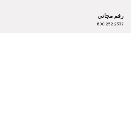
رقم مجاني
800 252 2337
الاسم
البريد الإلكتروني
رقم الهاتف