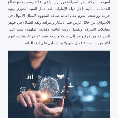
أسهمت شركة البدر للصرافة دورا رئيسيا في إعادة رسم ملامح قطاع
الخدمات المالية داخل دولة الإمارات. لقد حمل السيد الخوري رؤية
جريئة وواضحة، تقوم على إعادة صياغة المفهوم لانتقال الأموال في
الأسواق، من خلال غرس قيم الابتكار والنزاهة وثقة العملاء في جوهر
معاملات الشركة. وبفضل رؤيته الثاقبة وقيادته الملهمة، نمت البدر
للصرافة من فرع واحد إلى شبكة واسعة تضم ١٦ فرعا، وتخدم اليوم
أكثر من ٢٥٠،٠٠٠ عميل شهريا؛ وذلك دليل على إرثه الدائم.