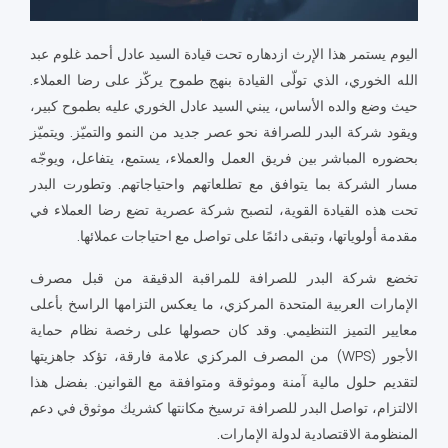
اليوم يستمر هذا الإرث ازدهاره تحت قيادة السيد عادل أحمد غلوم عبد
الله الخوري، الذي تولّى القيادة بنهج طموح يركّز على رضا العملاء.
حيث وضع والده الأساس، يبني السيد عادل الخوري عليه بطموح كبير،
ويقود شركة البدر للصرافة نحو عصر جديد من النمو والتميّز. ويتميّز
بحضوره المباشر بين فريق العمل والعملاء، يستمع، يتفاعل، ويوجّه
مسار الشركة بما يتوافق مع تطلعاتهم واحتياجاتهم. وتطورت البدر
تحت هذه القيادة القوية، لتصبح شركة عصرية تضع رضا العملاء في
مقدمة أولوياتها، وتبقى دائمًا على تواصل مع احتياجات عملائها.
تخضع شركة البدر للصرافة للمراقبة الدقيقة من قبل مصرف
الإمارات العربية المتحدة المركزي، ما يعكس التزامها الراسخ بأعلى
معايير التميز التنظيمي. وقد كان حصولها على رخصة نظام حماية
الأجور (WPS) من المصرف المركزي علامة فارقة، تؤكد جاهزيتها
لتقديم حلول مالية آمنة وموثوقة ومتوافقة مع القوانين. بفضل هذا
الالتزام، تواصل البدر للصرافة ترسيخ مكانتها كشريك موثوق في دعم
المنظومة الاقتصادية لدولة الإمارات.