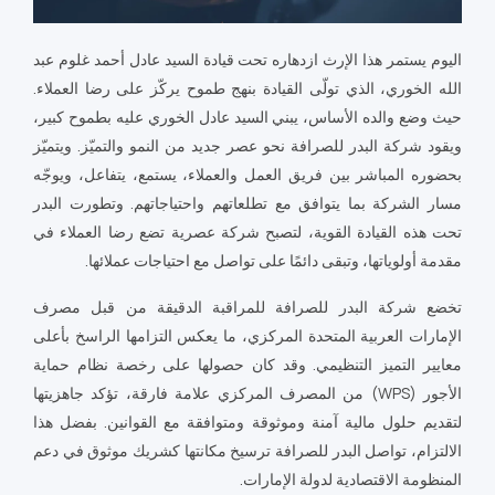
اليوم يستمر هذا الإرث ازدهاره تحت قيادة السيد عادل أحمد غلوم عبد
الله الخوري، الذي تولّى القيادة بنهج طموح يركّز على رضا العملاء.
حيث وضع والده الأساس، يبني السيد عادل الخوري عليه بطموح كبير،
ويقود شركة البدر للصرافة نحو عصر جديد من النمو والتميّز. ويتميّز
بحضوره المباشر بين فريق العمل والعملاء، يستمع، يتفاعل، ويوجّه
مسار الشركة بما يتوافق مع تطلعاتهم واحتياجاتهم. وتطورت البدر
تحت هذه القيادة القوية، لتصبح شركة عصرية تضع رضا العملاء في
مقدمة أولوياتها، وتبقى دائمًا على تواصل مع احتياجات عملائها.
تخضع شركة البدر للصرافة للمراقبة الدقيقة من قبل مصرف
الإمارات العربية المتحدة المركزي، ما يعكس التزامها الراسخ بأعلى
معايير التميز التنظيمي. وقد كان حصولها على رخصة نظام حماية
الأجور (WPS) من المصرف المركزي علامة فارقة، تؤكد جاهزيتها
لتقديم حلول مالية آمنة وموثوقة ومتوافقة مع القوانين. بفضل هذا
الالتزام، تواصل البدر للصرافة ترسيخ مكانتها كشريك موثوق في دعم
المنظومة الاقتصادية لدولة الإمارات.