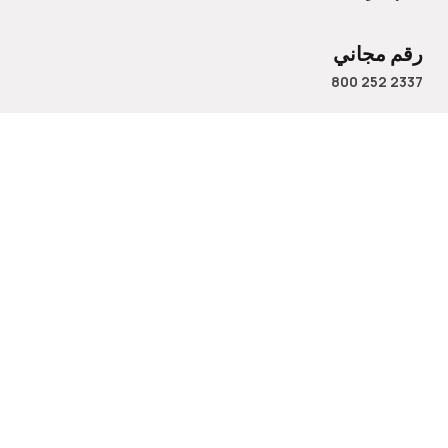
رقم مجاني
800 252 2337
الاسم
البريد الإلكتروني
رقم الهاتف