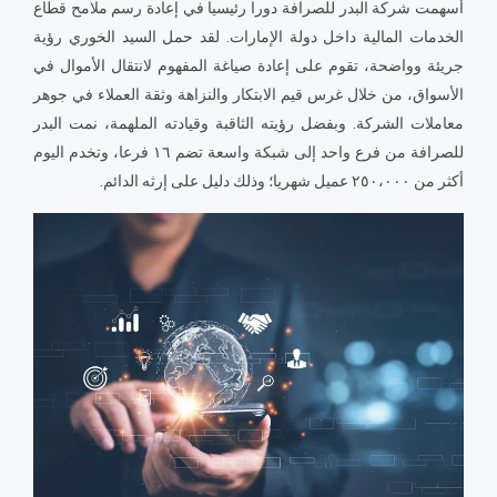
أسهمت شركة البدر للصرافة دورا رئيسيا في إعادة رسم ملامح قطاع
الخدمات المالية داخل دولة الإمارات. لقد حمل السيد الخوري رؤية
جريئة وواضحة، تقوم على إعادة صياغة المفهوم لانتقال الأموال في
الأسواق، من خلال غرس قيم الابتكار والنزاهة وثقة العملاء في جوهر
معاملات الشركة. وبفضل رؤيته الثاقبة وقيادته الملهمة، نمت البدر
للصرافة من فرع واحد إلى شبكة واسعة تضم ١٦ فرعا، وتخدم اليوم
أكثر من ٢٥٠،٠٠٠ عميل شهريا؛ وذلك دليل على إرثه الدائم.