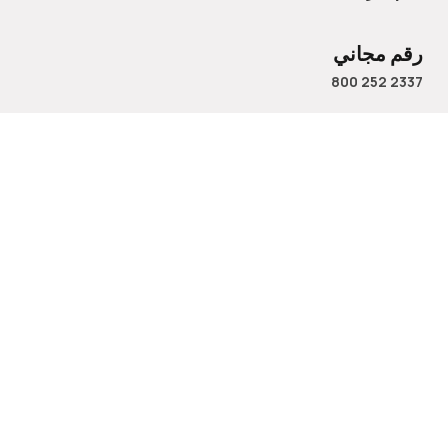
رقم مجاني
800 252 2337
الاسم
البريد الإلكتروني
رقم الهاتف