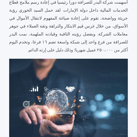
أسهمت شركة البدر للصرافة دورا رئيسيا في إعادة رسم ملامح قطاع
الخدمات المالية داخل دولة الإمارات. لقد حمل السيد الخوري رؤية
جريئة وواضحة، تقوم على إعادة صياغة المفهوم لانتقال الأموال في
الأسواق، من خلال غرس قيم الابتكار والنزاهة وثقة العملاء في جوهر
معاملات الشركة. وبفضل رؤيته الثاقبة وقيادته الملهمة، نمت البدر
للصرافة من فرع واحد إلى شبكة واسعة تضم ١٦ فرعا، وتخدم اليوم
أكثر من ٢٥٠،٠٠٠ عميل شهريا؛ وذلك دليل على إرثه الدائم.