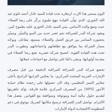
اليوم يستمر هذا الإرث ازدهاره تحت قيادة السيد عادل أحمد غلوم عبد
الله الخوري، الذي تولّى القيادة بنهج طموح يركّز على رضا العملاء.
حيث وضع والده الأساس، يبني السيد عادل الخوري عليه بطموح كبير،
ويقود شركة البدر للصرافة نحو عصر جديد من النمو والتميّز. ويتميّز
بحضوره المباشر بين فريق العمل والعملاء، يستمع، يتفاعل، ويوجّه
مسار الشركة بما يتوافق مع تطلعاتهم واحتياجاتهم. وتطورت البدر
تحت هذه القيادة القوية، لتصبح شركة عصرية تضع رضا العملاء في
مقدمة أولوياتها، وتبقى دائمًا على تواصل مع احتياجات عملائها.
تخضع شركة البدر للصرافة للمراقبة الدقيقة من قبل مصرف
الإمارات العربية المتحدة المركزي، ما يعكس التزامها الراسخ بأعلى
معايير التميز التنظيمي. وقد كان حصولها على رخصة نظام حماية
الأجور (WPS) من المصرف المركزي علامة فارقة، تؤكد جاهزيتها
لتقديم حلول مالية آمنة وموثوقة ومتوافقة مع القوانين. بفضل هذا
الالتزام، تواصل البدر للصرافة ترسيخ مكانتها كشريك موثوق في دعم
المنظومة الاقتصادية لدولة الإمارات.