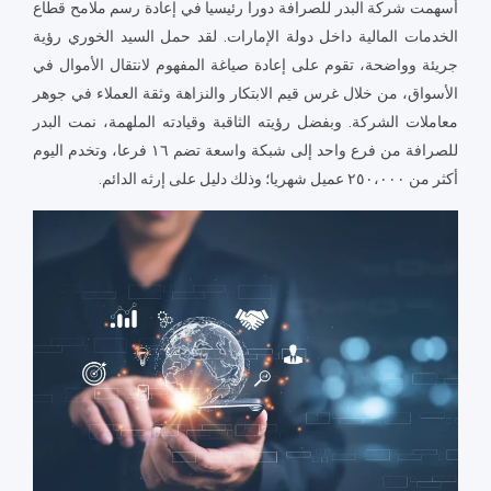
أسهمت شركة البدر للصرافة دورا رئيسيا في إعادة رسم ملامح قطاع
الخدمات المالية داخل دولة الإمارات. لقد حمل السيد الخوري رؤية
جريئة وواضحة، تقوم على إعادة صياغة المفهوم لانتقال الأموال في
الأسواق، من خلال غرس قيم الابتكار والنزاهة وثقة العملاء في جوهر
معاملات الشركة. وبفضل رؤيته الثاقبة وقيادته الملهمة، نمت البدر
للصرافة من فرع واحد إلى شبكة واسعة تضم ١٦ فرعا، وتخدم اليوم
أكثر من ٢٥٠،٠٠٠ عميل شهريا؛ وذلك دليل على إرثه الدائم.