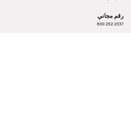
رقم مجاني
800 252 2337
الاسم
البريد الإلكتروني
رقم الهاتف