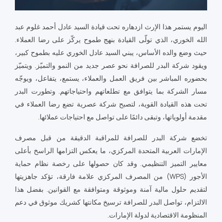
اليوم يستمر هذا الإرث ازدهاره تحت قيادة السيد عادل أحمد غلوم عبد
الله الخوري، الذي تولّى القيادة بنهج طموح يركّز على رضا العملاء.
حيث وضع والده الأساس، يبني السيد عادل الخوري عليه بطموح كبير،
ويقود شركة البدر للصرافة نحو عصر جديد من النمو والتميّز. ويتميّز
بحضوره المباشر بين فريق العمل والعملاء، يستمع، يتفاعل، ويوجّه
مسار الشركة بما يتوافق مع تطلعاتهم واحتياجاتهم. وتطورت البدر
تحت هذه القيادة القوية، لتصبح شركة عصرية تضع رضا العملاء في
مقدمة أولوياتها، وتبقى دائمًا على تواصل مع احتياجات عملائها.
تخضع شركة البدر للصرافة للمراقبة الدقيقة من قبل مصرف
الإمارات العربية المتحدة المركزي، ما يعكس التزامها الراسخ بأعلى
معايير التميز التنظيمي. وقد كان حصولها على رخصة نظام حماية
الأجور (WPS) من المصرف المركزي علامة فارقة، تؤكد جاهزيتها
لتقديم حلول مالية آمنة وموثوقة ومتوافقة مع القوانين. بفضل هذا
الالتزام، تواصل البدر للصرافة ترسيخ مكانتها كشريك موثوق في دعم
المنظومة الاقتصادية لدولة الإمارات.