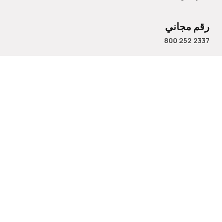
رقم مجاني
800 252 2337
الاسم
البريد الإلكتروني
رقم الهاتف