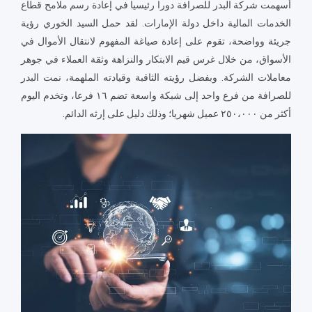
أسهمت شركة البدر للصرافة دورا رئيسيا في إعادة رسم ملامح قطاع
الخدمات المالية داخل دولة الإمارات. لقد حمل السيد الخوري رؤية
جريئة وواضحة، تقوم على إعادة صياغة المفهوم لانتقال الأموال في
الأسواق، من خلال غرس قيم الابتكار والنزاهة وثقة العملاء في جوهر
معاملات الشركة. وبفضل رؤيته الثاقبة وقيادته الملهمة، نمت البدر
للصرافة من فرع واحد إلى شبكة واسعة تضم ١٦ فرعا، وتخدم اليوم
أكثر من ٢٥٠،٠٠٠ عميل شهريا؛ وذلك دليل على إرثه الدائم.