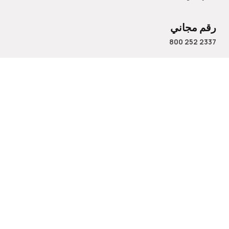
رقم مجاني
800 252 2337
الاسم
البريد الإلكتروني
رقم الهاتف