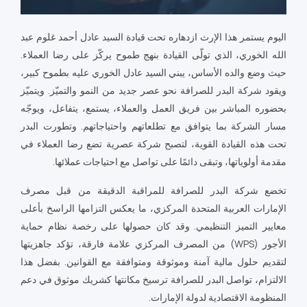
اليوم يستمر هذا الإرث ازدهاره تحت قيادة السيد عادل أحمد غلوم عبد
الله الخوري، الذي تولّى القيادة بنهج طموح يركّز على رضا العملاء.
حيث وضع والده الأساس، يبني السيد عادل الخوري عليه بطموح كبير،
ويقود شركة البدر للصرافة نحو عصر جديد من النمو والتميّز. ويتميّز
بحضوره المباشر بين فريق العمل والعملاء، يستمع، يتفاعل، ويوجّه
مسار الشركة بما يتوافق مع تطلعاتهم واحتياجاتهم. وتطورت البدر
تحت هذه القيادة القوية، لتصبح شركة عصرية تضع رضا العملاء في
مقدمة أولوياتها، وتبقى دائمًا على تواصل مع احتياجات عملائها.
تخضع شركة البدر للصرافة للمراقبة الدقيقة من قبل مصرف
الإمارات العربية المتحدة المركزي، ما يعكس التزامها الراسخ بأعلى
معايير التميز التنظيمي. وقد كان حصولها على رخصة نظام حماية
الأجور (WPS) من المصرف المركزي علامة فارقة، تؤكد جاهزيتها
لتقديم حلول مالية آمنة وموثوقة ومتوافقة مع القوانين. بفضل هذا
الالتزام، تواصل البدر للصرافة ترسيخ مكانتها كشريك موثوق في دعم
المنظومة الاقتصادية لدولة الإمارات.