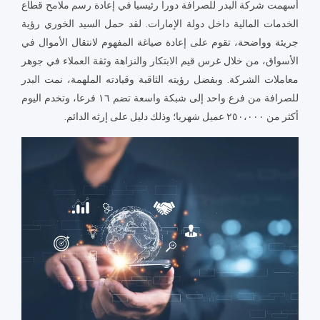
أسهمت شركة البدر للصرافة دورا رئيسيا في إعادة رسم ملامح قطاع
الخدمات المالية داخل دولة الإمارات. لقد حمل السيد الخوري رؤية
جريئة وواضحة، تقوم على إعادة صياغة المفهوم لانتقال الأموال في
الأسواق، من خلال غرس قيم الابتكار والنزاهة وثقة العملاء في جوهر
معاملات الشركة. وبفضل رؤيته الثاقبة وقيادته الملهمة، نمت البدر
للصرافة من فرع واحد إلى شبكة واسعة تضم ١٦ فرعا، وتخدم اليوم
أكثر من ٢٥٠،٠٠٠ عميل شهريا؛ وذلك دليل على إرثه الدائم.